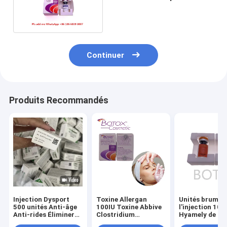
retrait de ride
Continuer
Produits Recommandés
Injection Dysport
Toxine Allergan
Unités brumeu
500 unités Anti-âge
100IU Toxine Abbive
l'injection 100
Anti-rides Éliminer
Clostridium
Hyamely de poudre
les rides Soins de la
Botulinum Toxine
d'ODM d'OEM