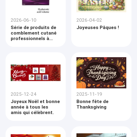
2026-06-10
2026-04-02
Série de produits de
Joyeuses Pâques !
comblement cutané
professionnels à
l'acide hyaluronique :
Juvederm Ultra 4,
Skinject 20 ml sous-
cutané et 2 ml Deep
Line
2025-12-24
2025-11-19
Joyeux Noël et bonne
Bonne fête de
année à tous les
Thanksgiving
amis qui célèbrent.