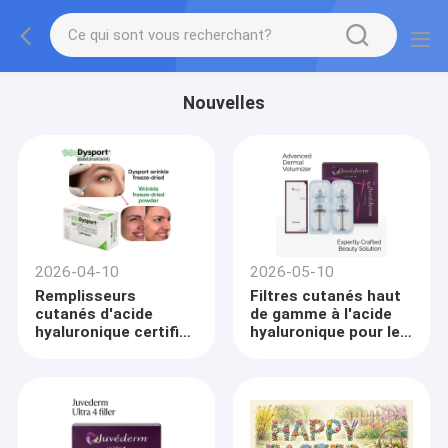
Nouvelles
2026-04-10
2026-05-10
Remplisseurs
Filtres cutanés haut
cutanés d'acide
de gamme à l'acide
hyaluronique certifiés
hyaluronique pour les
CE pour les cliniques
cliniques esthétiques
et distributeurs
américaines:
européens
Juvederm & Skinject
d'esthétique
Portfolio