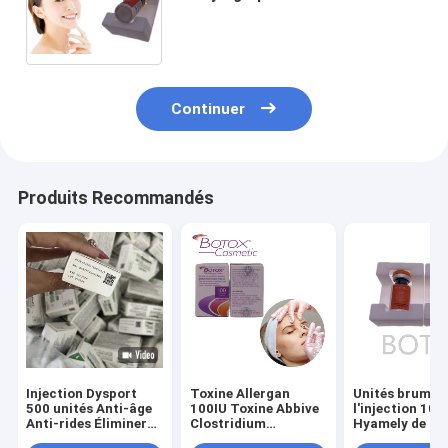
hyaluronique cutané de
remplisseur
Continuer
Produits Recommandés
Injection Dysport
Toxine Allergan
Unités brumeu
500 unités Anti-âge
100IU Toxine Abbive
l'injection 100
Anti-rides Éliminer
Clostridium
Hyamely de poudre
les rides Soins de la
Botulinum Toxine
d'ODM d'OEM