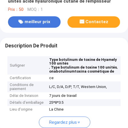
unités acide hyaluronique cutané de remplisseur
Prix：50
MOQ：1
meilleur prix
Contactez
Description De Produit
Type botulinum de toxine de Hyamely
100 unités
Surligner
,
,
Type botulinum de toxine 100 unités
onabotulinumtoxina cosmétique de
Certification
ce
Conditions de
L/C, D/A, D/P, T/T, Western Union,
paiement
Délai de livraison
7 jours de travail
Détails d'emballage
25*8*3.5
Lieu d'origine
La Chine
Regardez plus