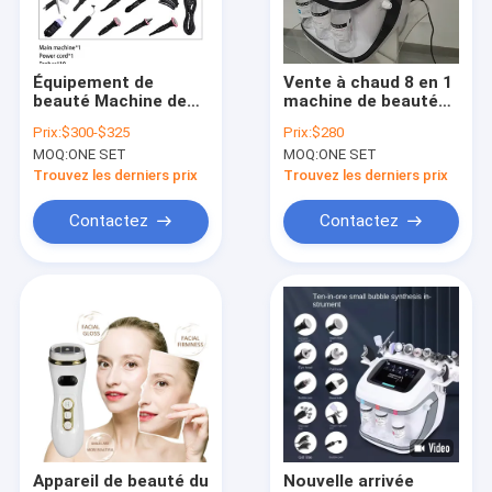
Visite d'usine
Contactez-nous
Équipement de
Vente à chaud 8 en 1
beauté Machine de
machine de beauté
Nouvelles
soins de la peau
du visage appareil de
Prix:
$300-$325
Prix:
$280
Nettoyage en
traitement de la peau
MOQ:
ONE SET
MOQ:
ONE SET
profondeur Appareil
Demandez une citation
de rajeunissement
Trouvez les derniers prix
Trouvez les derniers prix
Shopping Online
Contactez
Contactez
Remplisseur cutané d'acide hyaluronique
Remplisseur cutané lié par croix
Remplisseur cutané injectable
Toxine botulinum
Appareil de beauté du
Nouvelle arrivée