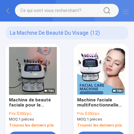
La Machine De Beauté Du Visage
(12)
Machine de beauté
Machine faciale
faciale pour le
multifonctionnelle
traitement de la peau
Hydra Dermabrasion
Prix:
$350/pc
Prix:
$350/pc
et des yeux
11 en 1
MOQ:
1 pièces
MOQ:
1 pièces
Trouvez les derniers prix
Trouvez les derniers prix