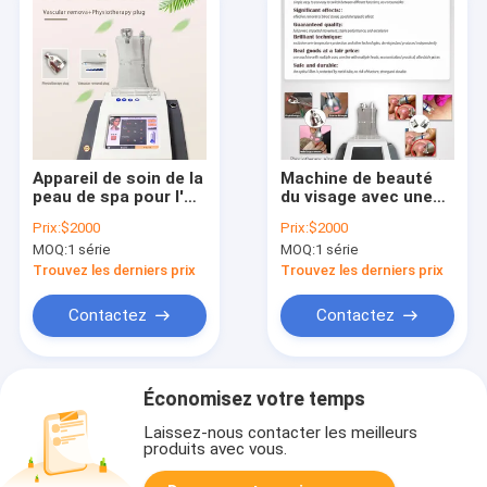
Appareil de soin de la
Machine de beauté
peau de spa pour l'
du visage avec une
élimination de l'
interface de
Prix:
$2000
Prix:
$2000
onychomycose et un
fonctionnement de
MOQ:
1 série
MOQ:
1 série
traitement efficace
8,0 pouces et une
de spa
puissance de sortie
Trouvez les derniers prix
Trouvez les derniers prix
de 1 à 30 W
Contactez
Contactez
Économisez votre temps
Laissez-nous contacter les meilleurs
produits avec vous.