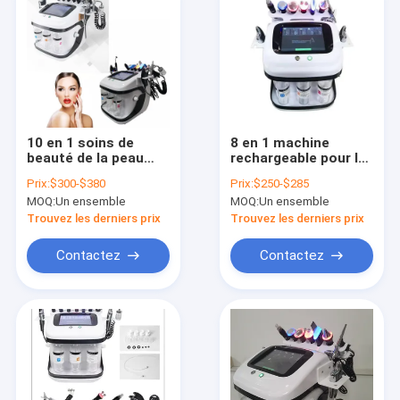
10 en 1 soins de
8 en 1 machine
beauté de la peau
rechargeable pour le
Hydra dermabrasion
nettoyage profond
Prix:
$300-$380
Prix:
$250-$285
multi-fonction
et le rétrécissement
MOQ:
Un ensemble
MOQ:
Un ensemble
nettoyage du visage
des pores
à l' eau
Trouvez les derniers prix
Trouvez les derniers prix
Contactez
Contactez
Maison
Des produits
Au sujet de nous