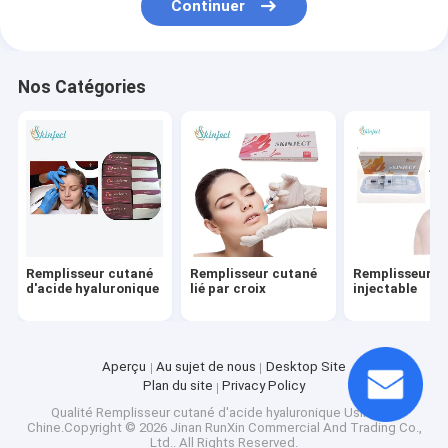
Continuer
Sérum de PDRN
Machine d'épilation de laser
Nos Catégories
La machine de beauté du visage
Remplisseur cutané
Remplisseur cutané
Remplisseur c
d'acide hyaluronique
lié par croix
injectable
Aperçu
Au sujet de nous
Desktop Site
Plan du site
Privacy Policy
Qualité
Remplisseur cutané d'acide hyaluronique
Usine De
Chine.Copyright © 2026 Jinan RunXin Commercial And Trading Co.,
Ltd.. All Rights Reserved.