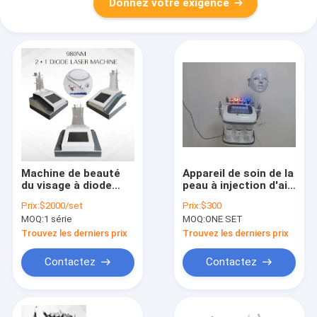
Donnez votre exigence
Machine de beauté
Appareil de soin de la
du visage à diode
peau à injection d'air
laser portable 2 In1
portable multipolaire
Prix:
$2000/set
Prix:
$300
980nm pour l'
rechargeable
MOQ:
1 série
MOQ:
ONE SET
élimination des
veines vasculaires du
Trouvez les derniers prix
Trouvez les derniers prix
visage
Contactez
Contactez