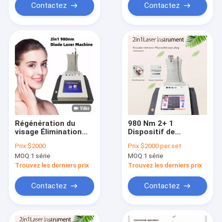
Contactez
Contactez
Régénération du
980 Nm 2+ 1
visage Élimination
Dispositif de
des vaisseaux
thérapie au laser à
Prix:
$2000
Prix:
$2000 per set
sanguins Laser à
diode Machine de
MOQ:
1 série
MOQ:
1 série
diode Machine de
beauté faciale pour
beauté du visage
salon
Trouvez les derniers prix
Trouvez les derniers prix
Contactez
Contactez