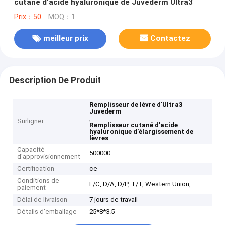
cutané d'acide hyaluronique de Juvederm Ultra3
Prix：50
MOQ：1
meilleur prix
Contactez
Description De Produit
Remplisseur de lèvre d'Ultra3
Juvederm
,
Surligner
Remplisseur cutané d'acide
hyaluronique d'élargissement de
lèvres
Capacité
500000
d'approvisionnement
Certification
ce
Conditions de
L/C, D/A, D/P, T/T, Western Union,
paiement
Délai de livraison
7 jours de travail
Détails d'emballage
25*8*3.5