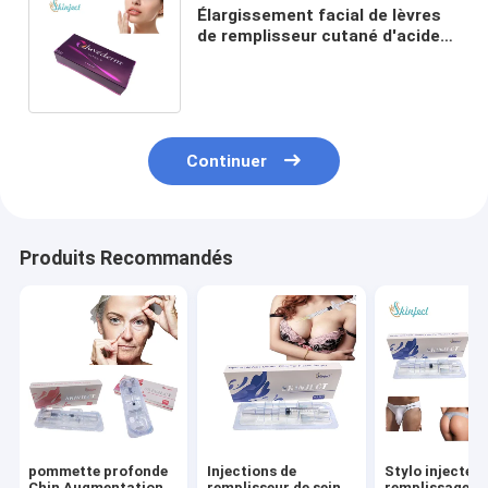
Élargissement facial de lèvres
de remplisseur cutané d'acide
hyaluronique de Juvederm
Ultra3
Continuer
Produits Recommandés
pommette profonde
Injections de
Stylo injecteur
Chin Augmentation
remplisseur de sein
remplissage d