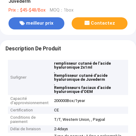
Juvederm
Prix：$45-$48/Box
MOQ：1box
meilleur prix
Contactez
Description De Produit
remplisseur cutané de l'acide
hyaluronique 2x1ml
,
Remplisseur cutané d'acide
Surligner
hyaluronique de Juvederm
,
Remplisseurs faciaux d'acide
hyaluronique d'OEM
Capacité
200000Box/1year
d'approvisionnement
Certification
CE
Conditions de
T/T, Western Union, , Paypal
paiement
Délai de livraison
2-4days