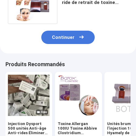
ride de retrait de toxine
d'injection de de ride
Continuer
Produits Recommandés
Injection Dysport
Toxine Allergan
Unités brumeu
500 unités Anti-âge
100IU Toxine Abbive
l'injection 100
Anti-rides Éliminer
Clostridium
Hyamely de poudre