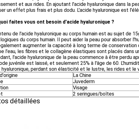
ssement et aux rides. En ajoutant l'acide hyaluronique dans la pe
ser un effet plus frais et plus dodu. L'acide hyaluronique est l'él
uoi faites vous ont besoin d'acide hyaluronique ?
tenu de l'acide hyaluronique au corps humain est au sujet de 15g,
logiques du corps humain. Il peut aider la peau pour absorber l'hu
galement augmenter la capacité à long terme de conservation de
e l'eau, les fibres et le collagène élastiques sont placés dans un
ant, l'acide hyaluronique de la peau commence à être perdu apr
iode juvénile est laissé, et seulement 25% à l'âge de 60. L'humi
e hyaluronique, perdant son élasticité et le lustre, les rides et 
d'origine
La Chine
ue
Juvederm
ation
Visage
et
2 seringues/boîtes
os détaillées