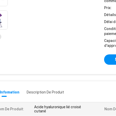
comma
Prix:
Détail
Délai d
Condit
paieme
Capaci
d'appr
 Infomation
Description De Produit
Acide hyaluronique lié croisé
m De Produit:
Nom D
cutané