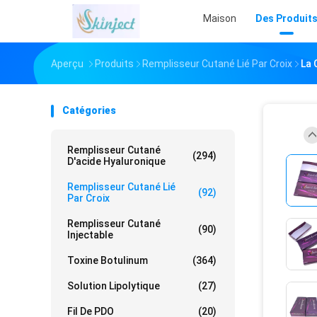
Maison
Des Produit
Aperçu
Produits
Remplisseur Cutané Lié Par Croix
La 
Catégories
Remplisseur Cutané
(294)
D'acide Hyaluronique
Remplisseur Cutané Lié
(92)
Par Croix
Remplisseur Cutané
(90)
Injectable
Toxine Botulinum
(364)
Solution Lipolytique
(27)
Fil De PDO
(20)