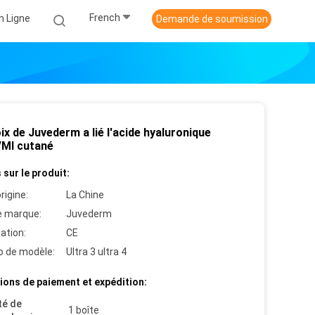
French
n Ligne
Demande de soumission
ix de Juvederm a lié l'acide hyaluronique
Ml cutané
 sur le produit:
rigine:
La Chine
 marque:
Juvederm
cation:
CE
 de modèle:
Ultra 3 ultra 4
ions de paiement et expédition:
té de
1 boîte