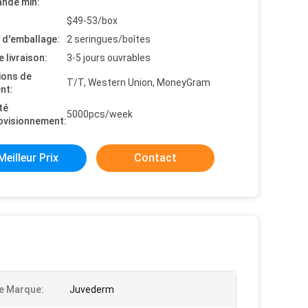
nde min:
$49-53/box
s d'emballage:
2 seringues/boîtes
e livraison:
3-5 jours ouvrables
ions de
T/T, Western Union, MoneyGram
nt:
té
5000pcs/week
ovisionnement:
Meilleur Prix
Contact
e Marque:
Juvederm