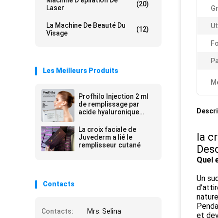
Machine D'épilation De
(20)
Laser
G
La Machine De Beauté Du
Ut
(12)
Visage
Fo
Pa
Les Meilleurs Produits
Me
Profhilo Injection 2 ml
de remplissage par
Descri
acide hyaluronique
croisé
La croix faciale de
la c
Juvederm a lié le
remplisseur cutané
Desc
Quel 
Un suc
Contacts
d'atti
nature
Pendan
Contacts:
Mrs. Selina
et dev