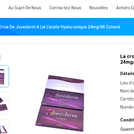
s
Au Sujet De Nous
Contactez-Nous
Nouvelles
Achats E
Croix De Juvederm A Lié L'acide Hyaluronique 24mg/Ml Cutané
La cro
24mg/
Détails
Lieu d'o
Nom de
Certifi
Numéro
Condit
Quanti