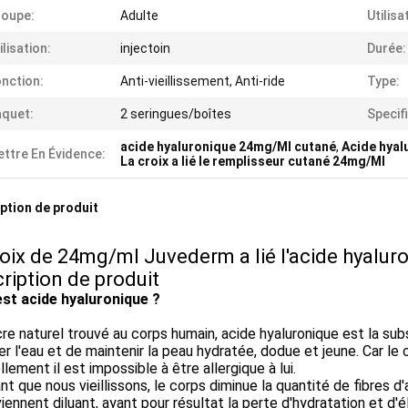
roupe:
Adulte
Utilisa
ilisation:
injectoin
Durée:
nction:
Anti-vieillissement, Anti-ride
Type:
quet:
2 seringues/boîtes
Specif
acide hyaluronique 24mg/Ml cutané
,
Acide hyal
ttre En Évidence:
La croix a lié le remplisseur cutané 24mg/Ml
ption de produit
roix de 24mg/ml Juvederm a lié l'acide hyalur
ription de produit
est acide hyaluronique ?
re naturel trouvé au corps humain, acide hyaluronique est la su
rer l'eau et de maintenir la peau hydratée, dodue et jeune. Car le
llement il est impossible à être allergique à lui.
t que nous vieillissons, le corps diminue la quantité de fibres d
iennent diluant, ayant pour résultat la perte d'hydratation et d'él