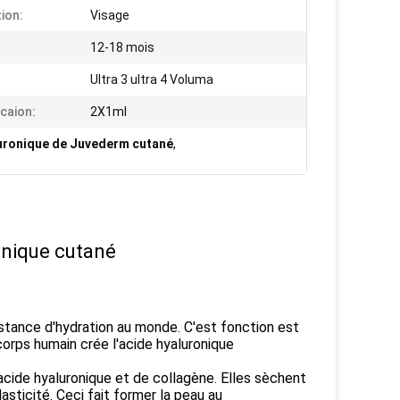
tion:
Visage
12-18 mois
Ultra 3 ultra 4 Voluma
icaion:
2X1ml
uronique de Juvederm cutané
,
onique cutané
bstance d'hydration au monde. C'est fonction est
 corps humain crée l'acide hyaluronique
'acide hyaluronique et de collagène. Elles sèchent
asticité. Ceci fait former la peau au