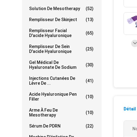
Solution De Mesotherapy
(52)
Remplisseur De Skinject
(13)
Remplisseur Facial
(65)
D'acide Hyaluronique
Remplisseur De Sein
(25)
D'acide Hyaluronique
Gel Médical De
(30)
Hyaluronate De Sodium
Injections Cutanées De
(41)
Lèvre De ...
Acide Hyaluronique Pen
(10)
Filler
Détail
Arme À Feu De
(10)
Mesotherapy
Sérum De PDRN
(22)
No