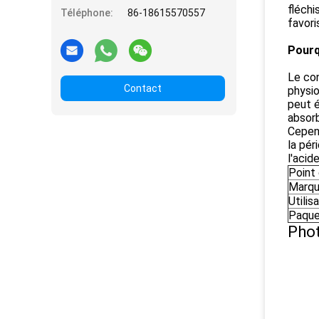
fléchi
Téléphone:
86-18615570557
favori
Pourq
Le con
Contact
physio
peut é
absorb
Cepend
la pér
l'acid
Point 
Marq
Utilis
Paqu
Phot