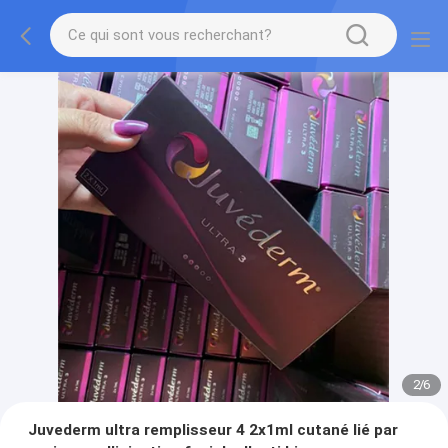
2
/
6
Juvederm ultra remplisseur 4 2x1ml cutané lié par