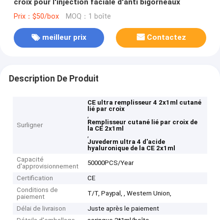
croix pour l'injection faciale d'anti bigorneaux
Prix：$50/box
MOQ：1 boîte
meilleur prix
Contactez
Description De Produit
CE ultra remplisseur 4 2x1ml cutané
lié par croix
,
Remplisseur cutané lié par croix de
Surligner
la CE 2x1ml
,
Juvederm ultra 4 d'acide
hyaluronique de la CE 2x1ml
Capacité
50000PCS/Year
d'approvisionnement
Certification
CE
Conditions de
T/T, Paypal, , Western Union,
paiement
Délai de livraison
Juste après le paiement