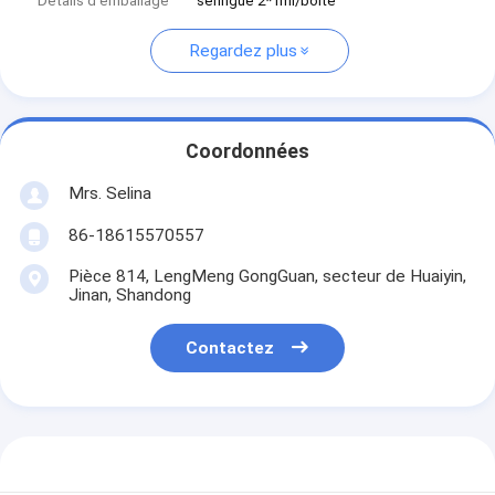
Détails d'emballage
seringue 2*1ml/boîte
Regardez plus
Coordonnées
Mrs. Selina
86-18615570557
Pièce 814, LengMeng GongGuan, secteur de Huaiyin,
Jinan, Shandong
Contactez