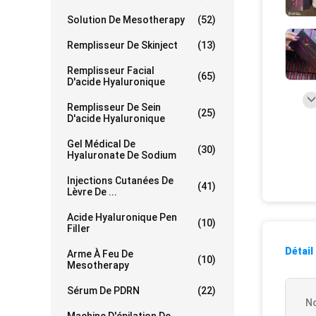
Solution De Mesotherapy
(52)
Remplisseur De Skinject
(13)
Remplisseur Facial
(65)
D'acide Hyaluronique
Remplisseur De Sein
(25)
D'acide Hyaluronique
Gel Médical De
(30)
Hyaluronate De Sodium
Injections Cutanées De
(41)
Lèvre De ...
Acide Hyaluronique Pen
(10)
Filler
Détail
Arme À Feu De
(10)
Mesotherapy
Sérum De PDRN
(22)
No