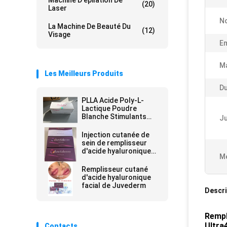
Machine D'épilation De
(20)
Laser
No
La Machine De Beauté Du
(12)
Visage
Em
M
Les Meilleurs Produits
Du
PLLA Acide Poly-L-
Lactique Poudre
Blanche Stimulants
J
Injectables Production
Naturelle de Collagène
Injection cutanée de
sein de remplisseur
d'acide hyaluronique
Me
injectable de
remplisseur de lèvres
Remplisseur cutané
de Juvederm
d'acide hyaluronique
facial de Juvederm
Descri
Rempl
Ultra
Contacts