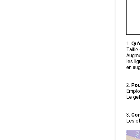
1.
Qu'
Taille
Augmen
les li
en aug
2.
Pou
Employ
Le gel
3.
Com
Les ef