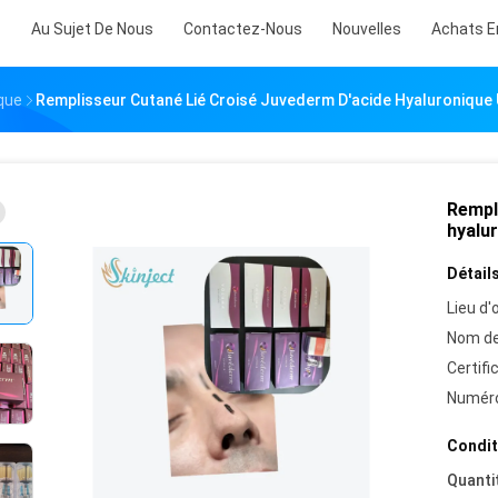
s
Au Sujet De Nous
Contactez-Nous
Nouvelles
Achats E
que
Remplisseur Cutané Lié Croisé Juvederm D'acide Hyaluronique U
Rempl
hyalur
Détails
Lieu d'o
Nom de
Certifi
Numéro
Condit
Quanti