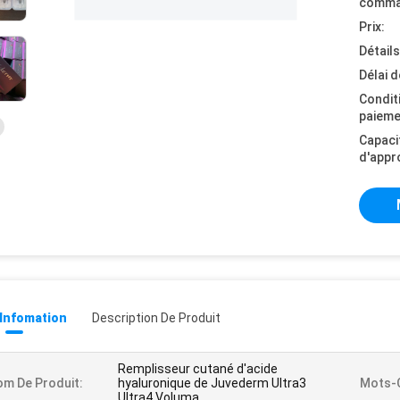
comma
Prix:
Détail
Délai d
Condit
paieme
Capaci
d'appr
 Infomation
Description De Produit
Remplisseur cutané d'acide
m De Produit:
hyaluronique de Juvederm Ultra3
Mots-C
Ultra4 Voluma