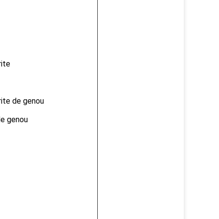
rite
hrite de genou
 de genou