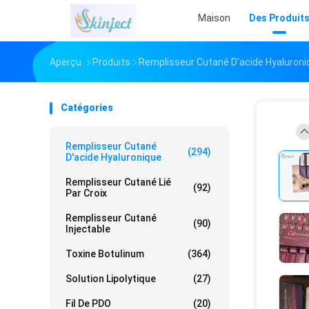
Maison
Des Produit
Aperçu
Produits
Remplisseur Cutané D'acide Hyaluroni
Catégories
Remplisseur Cutané
(294)
D'acide Hyaluronique
Remplisseur Cutané Lié
(92)
Par Croix
Remplisseur Cutané
(90)
Injectable
Toxine Botulinum
(364)
Solution Lipolytique
(27)
Fil De PDO
(20)