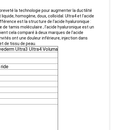
 breveté la technologie pour augmenter la ductilité
iquide, homogène, doux, colloïdal. Ultra4 et l'acide
fférence est la structure de l'acide hyaluronique :
nte de tamis moléculaire ; l'acide hyaluronique est un
roient cela comparé à deux marques de l'acide
nvités ont une douleur inférieure, injection dans
et de tissu de peau.
uvederm Ultra3 Ultra4 Voluma
 ride