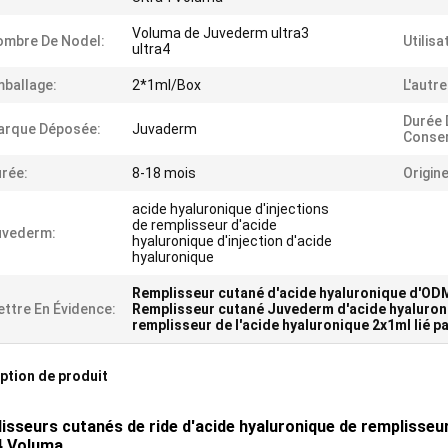
Voluma de Juvederm ultra3
mbre De Nodel:
Utilisa
ultra4
ballage:
2*1ml/Box
L'autr
Durée 
arque Déposée:
Juvaderm
Conser
rée:
8-18 mois
Origine
acide hyaluronique d'injections
de remplisseur d'acide
uvederm:
hyaluronique d'injection d'acide
hyaluronique
Remplisseur cutané d'acide hyaluronique d'OD
ttre En Évidence:
Remplisseur cutané Juvederm d'acide hyaluron
remplisseur de l'acide hyaluronique 2x1ml lié pa
ption de produit
isseurs cutanés de ride d'acide hyaluronique de remplisseu
4 Voluma