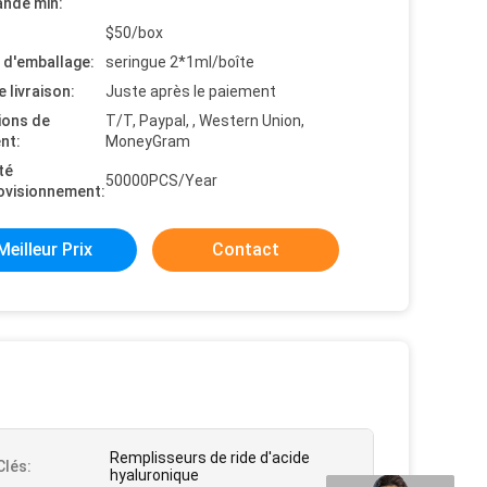
nde min:
$50/box
s d'emballage:
seringue 2*1ml/boîte
e livraison:
Juste après le paiement
ions de
T/T, Paypal, , Western Union,
nt:
MoneyGram
té
50000PCS/Year
ovisionnement:
Meilleur Prix
Contact
Remplisseurs de ride d'acide
lés:
hyaluronique