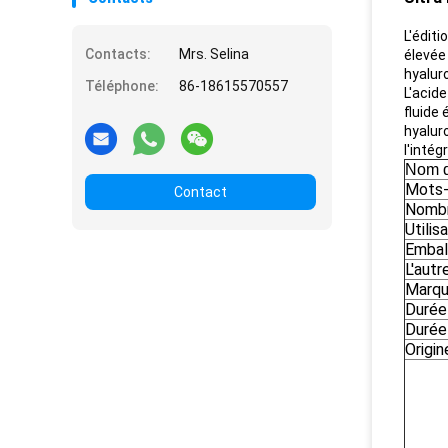
L'éditi
Contacts:
Mrs. Selina
élevée 
hyaluro
Téléphone:
86-18615570557
L'acide
fluide
hyaluro
l'intég
Nom d
Mots-
Contact
Nombr
Utilis
Embal
L'aut
Marqu
Durée
Durée
Origin