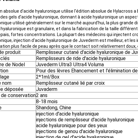
on absolue d'acide hyaluronique utilise l'édition absolue de Hylacross a
des gels d'acide hyaluronique, donnant à acide hyaluronique un aspect l
nique utilisé généralement sur le marché aujourd'hui, la plus grande di
 hyaluronique est granulaire, et dans la fabrication de la taille différe
 épais, fortes concentrations. La plupart des médecins qui injectent c
nique, injection d'acide hyaluronique de Juvederm est meilleur, et les i
ration plus facile de peau après que le contact soit relativement doux, 
Remplisseur cutané d'acide hyaluronique de J
e produit
clés
Remplisseurs de ride d'acide hyaluronique
e de Nodel
Juvederm Ultra3 Ultra4 Voluma
ation
Pour des lèvres Ehancement et l'élimination de
lage
2*1ml/Box
re nom
Remplisseur cutané lié par croix
e déposée
Juvaderm
 de conservation
2 ans
8-18 mois
e
Shandong, Chine
injection d'acide hyaluronique
injections de remplisseur d'acide hyaluronique
acide hyaluronique pour des yeux
injections de genou d'acide hyaluronique
injection de gel d'acide hyaluronique