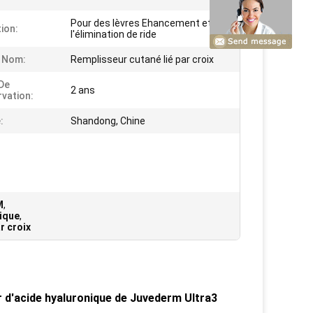
Pour des lèvres Ehancement et
tion:
l'élimination de ride
e Nom:
Remplisseur cutané lié par croix
De
2 ans
vation:
:
Shandong, Chine
M
,
ique
,
r croix
r d'acide hyaluronique de Juvederm Ultra3