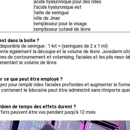
acide hyaluronique pour des rides
l'acide hyaluronique est
taille de seringue
ville de Jinan
remplisseur pour le visage
remplisseur cutané de lèvre
est dans la boîte ?
 disponible de seringue : 1 kit = (seringues de 2 x 1 ml)
te également la découpe et le volume de lèvre. Juvederm ultra 
gnes de contournement et volumising, faciales et les plis naso-la
mentant le volume de lèvre.
r ce que peut être employé ?
ez pour remplir rides faciales profondes et augmenter la forme
 contenant le lidocaïne peut être administré sans n'importe que
bien de temps des effets durent ?
fets peuvent être vus pendant jusqu'à 12 mois.