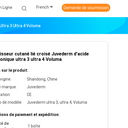
French
n Ligne
Demande de soumission
ltra 3 Ultra 4 Voluma
isseur cutané lié croisé Juvederm d'acide
onique ultra 3 ultra 4 Voluma
 sur le produit:
rigine:
Shandong, Chine
 marque:
Juvederm
cation:
CE
 de modèle:
Juvederm ultra 3, ultra 4, Voluma
ions de paiement et expédition:
té de
1 boîte