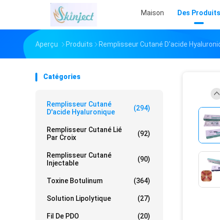
Maison
Des Produit
Aperçu
Produits
Remplisseur Cutané D'acide Hyaluroni
Catégories
Remplisseur Cutané
(294)
D'acide Hyaluronique
Remplisseur Cutané Lié
(92)
Par Croix
Remplisseur Cutané
(90)
Injectable
Toxine Botulinum
(364)
Solution Lipolytique
(27)
Fil De PDO
(20)