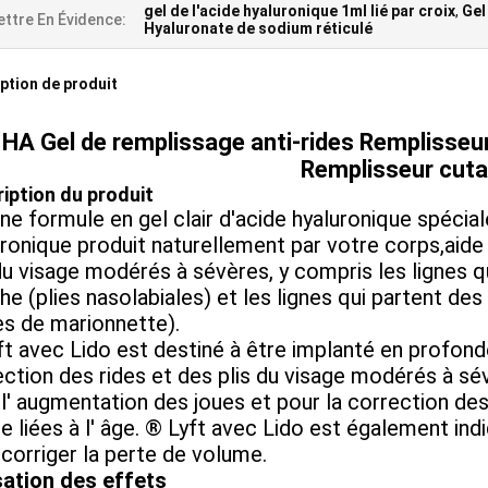
gel de l'acide hyaluronique 1ml lié par croix
,
Gel
ttre En Évidence:
Hyaluronate de sodium réticulé
ption de produit
HA Gel de remplissage anti-rides Remplisseur
Remplisseur cut
iption du produit
une formule en gel clair d'acide hyaluronique spéc
ronique produit naturellement par votre corps,aide à
du visage modérés à sévères, y compris les lignes qu
e (plies nasolabiales) et les lignes qui partent de
es de marionnette).
t avec Lido est destiné à être implanté en profondeu
ection des rides et des plis du visage modérés à sé
l' augmentation des joues et pour la correction de
e liées à l' âge. ® Lyft avec Lido est également ind
corriger la perte de volume.
isation des effets