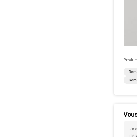
Produit
Remp
Remp
Vous
Je 
déta