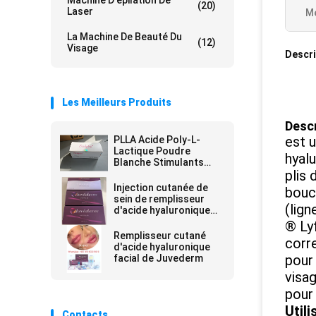
Machine D'épilation De
(20)
Laser
Me
La Machine De Beauté Du
(12)
Visage
Descri
Les Meilleurs Produits
Descr
est 
PLLA Acide Poly-L-
Lactique Poudre
hyalu
Blanche Stimulants
plis 
Injectables Production
Naturelle de Collagène
Injection cutanée de
bouch
sein de remplisseur
(lign
d'acide hyaluronique
injectable de
® Lyf
remplisseur de lèvres
Remplisseur cutané
corr
de Juvederm
d'acide hyaluronique
pour 
facial de Juvederm
visag
pour 
Util
Contacts