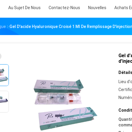
s
Au Sujet De Nous
Contactez-Nous
Nouvelles
Achats E
que
Gel D'acide Hyaluronique Croisé 1 Ml De Remplissage D'injectio
Gel d'
d'inje
Détails
Lieu d'o
Certifi
Numéro
Condit
Quanti
comma