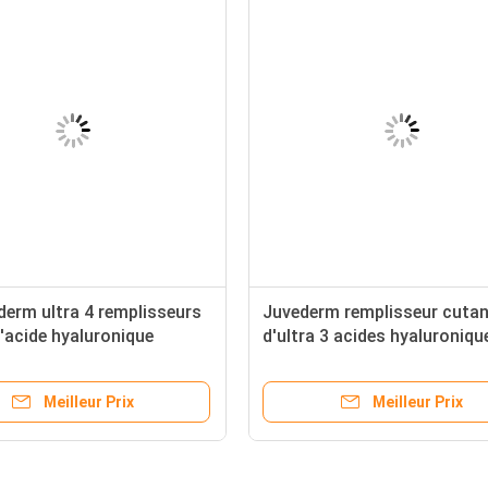
derm ultra 4 remplisseurs
Juvederm remplisseur cuta
d'acide hyaluronique
d'ultra 3 acides hyaluroniqu
acide hyaluronique pour des
injections de visage
Meilleur Prix
Meilleur Prix