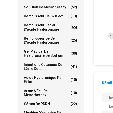
Solution De Mesotherapy
(52)
Remplisseur De Skinject
(13)
Remplisseur Facial
(65)
D'acide Hyaluronique
Remplisseur De Sein
(25)
D'acide Hyaluronique
Gel Médical De
(30)
Hyaluronate De Sodium
Injections Cutanées De
(41)
Lèvre De ...
Acide Hyaluronique Pen
(10)
Filler
Détail
Arme À Feu De
(10)
Mesotherapy
In
Sérum De PDRN
(22)
Le