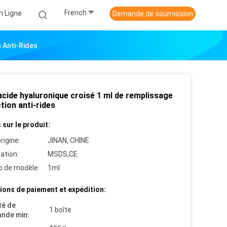
French
n Ligne
Demande de soumission
n Anti-Rides
acide hyaluronique croisé 1 ml de remplissage
ction anti-rides
 sur le produit:
rigine:
JINAN, CHINE
cation:
MSDS,CE
 de modèle:
1ml
ions de paiement et expédition:
té de
1 boîte
nde min: