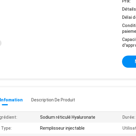
Prix:
Détail
Délai d
Condit
paieme
Capaci
d'appr
 Infomation
Description De Produit
grédient:
Sodium réticulé Hyaluronate
Durée:
 Type:
Remplisseur injectable
Utilisa