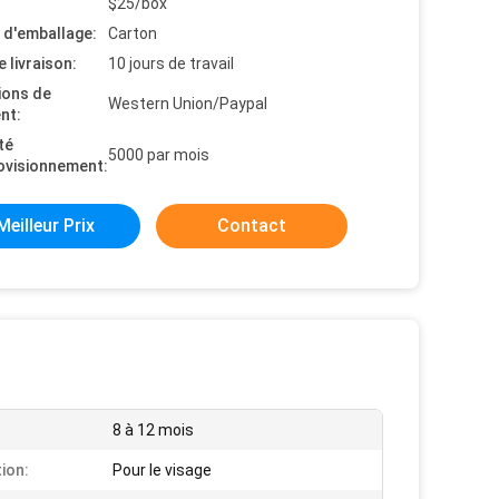
$25/box
s d'emballage:
Carton
e livraison:
10 jours de travail
ions de
Western Union/Paypal
nt:
té
5000 par mois
ovisionnement:
Meilleur Prix
Contact
8 à 12 mois
tion:
Pour le visage