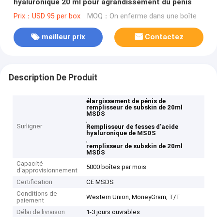
hyaluronique 20 ml pour agrandissement du pénis
Prix：USD 95 per box
MOQ：On enferme dans une boîte
meilleur prix
Contactez
Description De Produit
élargissement de pénis de
remplisseur de subskin de 20ml
MSDS
,
Surligner
Remplisseur de fesses d'acide
hyaluronique de MSDS
,
remplisseur de subskin de 20ml
MSDS
Capacité
5000 boîtes par mois
d'approvisionnement
Certification
CE MSDS
Conditions de
Western Union, MoneyGram, T/T
paiement
Délai de livraison
1-3 jours ouvrables