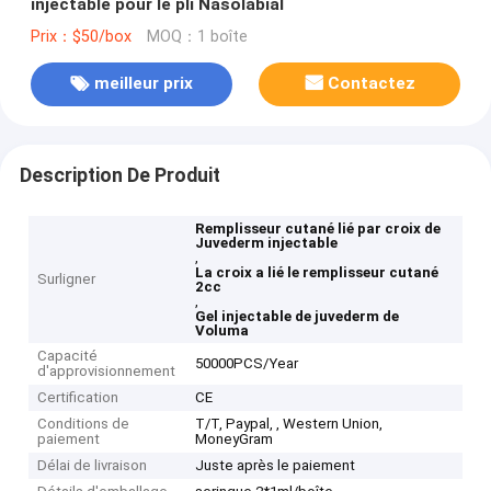
injectable pour le pli Nasolabial
Prix：$50/box
MOQ：1 boîte
meilleur prix
Contactez
Description De Produit
Remplisseur cutané lié par croix de
Juvederm injectable
,
La croix a lié le remplisseur cutané
Surligner
2cc
,
Gel injectable de juvederm de
Voluma
Capacité
50000PCS/Year
d'approvisionnement
Certification
CE
Conditions de
T/T, Paypal, , Western Union,
paiement
MoneyGram
Délai de livraison
Juste après le paiement