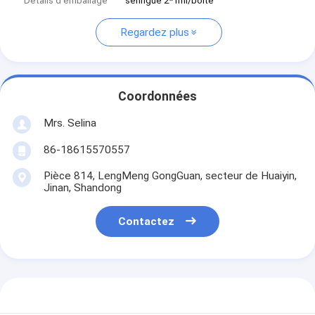
Détails d'emballage
seringue 2*1ml/boîte
Regardez plus
Coordonnées
Mrs. Selina
86-18615570557
Pièce 814, LengMeng GongGuan, secteur de Huaiyin,
Jinan, Shandong
Contactez