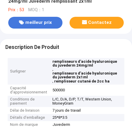
24mg/ml Juvederm remplissant 2x1ml
Prix：53
MOQ：1
meilleur prix
Contactez
Description De Produit
remplisseurs d'acide hyaluronique
du juvederm 24mg/ml
,
Surligner
remplisseurs d'acide hyaluronique
du juvederm 2x1ml
,
remplisseur cutané de 2cc ha
Capacité
500000
d'approvisionnement
Conditions de
L/C, D/A, D/P, T/T, Western Union,
paiement
MoneyGram
Délai de livraison
7 jours de travail
Détails d'emballage
25*8*3.5
Nom de marque
Juvederm