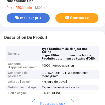
ride faciale fine
Prix：$50/bottle
MOQ：1
meilleur prix
Contactez
Description De Produit
type botulinum de skinject une
toxine
Surligner
,
,
type 100iu botulinum une toxine
Produits botulinum de toxine d'OEM
Capacité
10000 morceaux par an
d'approvisionnement
Conditions de
L/C, D/A, D/P, T/T, Western Union,
paiement
MoneyGram
Délai de livraison
4-6 jours de travail
Détails d'emballage
Papier d'aluminium + carton
Lieu d'origine
JINAN, CHINE
Regardez plus