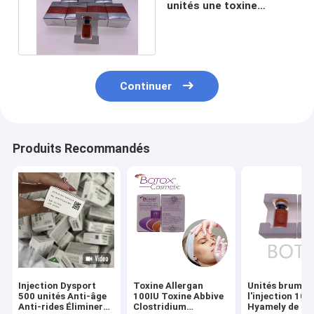
unités une toxine
enlevant la ride faciale
fine
Continuer
Produits Recommandés
Injection Dysport
Toxine Allergan
Unités brumeu
500 unités Anti-âge
100IU Toxine Abbive
l'injection 100
Anti-rides Éliminer
Clostridium
Hyamely de poudre