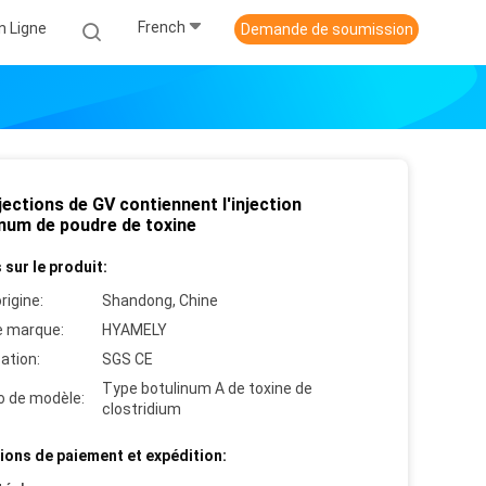
French
n Ligne
Demande de soumission
jections de GV contiennent l'injection
inum de poudre de toxine
 sur le produit:
rigine:
Shandong, Chine
 marque:
HYAMELY
cation:
SGS CE
Type botulinum A de toxine de
 de modèle:
clostridium
ions de paiement et expédition: