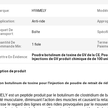
arque:
HYAMELY
Modèl
plication:
Anti-ride
Approp
aquet De
Boîte
Spécif
ansport:
antité De
Terme
1 fiole
ommande Min:
Paieme
Poudre botulinum de toxine de GV de la CE
,
Pou
ttre En Évidence:
Injections de GV produit chimique de de 100 un
ption de produit
ion botulinum de toxine pour l'injection de poudre de retrait de ri
Y est un peptide produit par le botulinum de clostridium de ba
vité musculaire, diminuant l'action des muscles et causant la rel
lisse le regard des lignes et des rides provoquées par le mouvem