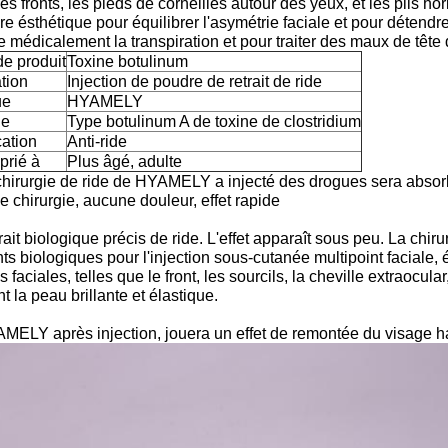
les fronts, les pieds de corneilles autour des yeux, et les plis h
e ésthétique pour équilibrer l'asymétrie faciale et pour détend
e médicalement la transpiration et pour traiter des maux de tête 
e produit
Toxine botulinum
ation
Injection de poudre de retrait de ride
ue
HYAMELY
le
Type botulinum A de toxine de clostridium
cation
Anti-ride
prié à
Plus âgé, adulte
chirurgie de ride de HYAMELY a injecté des drogues sera absorb
 chirurgie, aucune douleur, effet rapide
rait biologique précis de ride. L'effet apparaît sous peu. La chi
ts biologiques pour l'injection sous-cutanée multipoint faciale, 
 faciales, telles que le front, les sourcils, la cheville extraocular
t la peau brillante et élastique.
MELY après injection, jouera un effet de remontée du visage ha