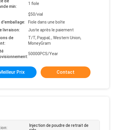
té de
1 fiole
nde min:
$50/vial
s d'emballage:
Fiole dans une boîte
e livraison:
Juste après le paiement
ions de
T/T, Paypal, , Western Union,
nt:
MoneyGram
té
50000PCS/Year
ovisionnement:
Meilleur Prix
Contact
Injection de poudre de retrait de
tion: