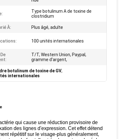
ride
Type botulinum A de toxine de
e:
clostridium
rié À:
Plus âgé, adulte
ications:
100 unités internationales
 De
T/T, Western Union, Paypal,
nt:
gramme d'argent,
dre botulinum de toxine de GV
,
ités internationales
de
ctérie qui cause une réduction provisoire de
axation des lignes d'expression. Cet effet détend
ent répétitif sur le visage-plus généralement,