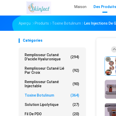
Maison
Des Produit
Aperçu
Produits
Toxine Botulinum
Les Injections De 
Catégories
Remplisseur Cutané
(294)
D'acide Hyaluronique
Remplisseur Cutané Lié
(92)
Par Croix
Remplisseur Cutané
(90)
Injectable
Toxine Botulinum
(364)
Solution Lipolytique
(27)
Fil De PDO
(20)