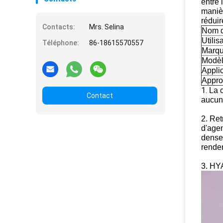
entre 
manièr
réduir
Contacts:
Mrs. Selina
Nom d
Utilis
Téléphone:
86-18615570557
Marq
Modè
Appli
Appro
1.
La 
Contact
aucune
2. Ret
d'agen
denses
renden
3. HYA