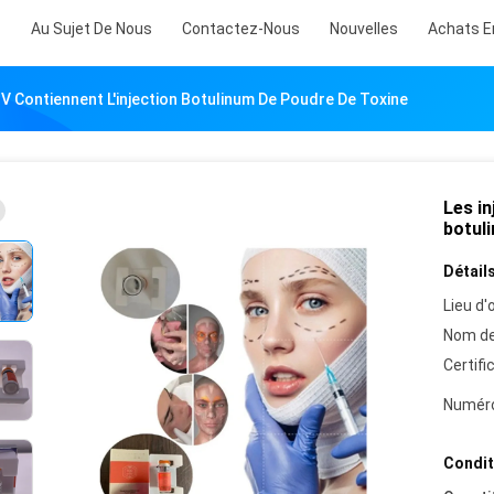
s
Au Sujet De Nous
Contactez-Nous
Nouvelles
Achats E
GV Contiennent L'injection Botulinum De Poudre De Toxine
Les in
botul
Détails
Lieu d'o
Nom de
Certifi
Numéro
Condit