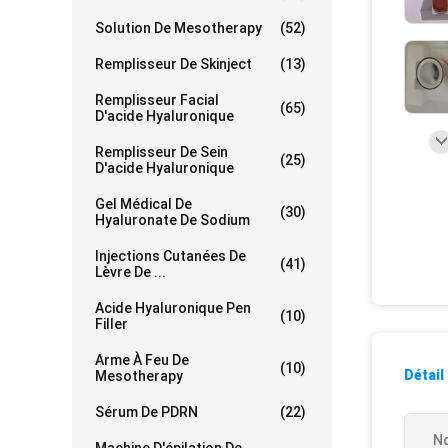
Solution De Mesotherapy
(52)
Remplisseur De Skinject
(13)
Remplisseur Facial
(65)
D'acide Hyaluronique
Remplisseur De Sein
(25)
D'acide Hyaluronique
Gel Médical De
(30)
Hyaluronate De Sodium
Injections Cutanées De
(41)
Lèvre De ...
Acide Hyaluronique Pen
(10)
Filler
Arme À Feu De
(10)
Détail
Mesotherapy
Sérum De PDRN
(22)
No