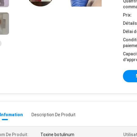
Quanti
comma
Prix:
Détail
Délai d
Condit
paieme
Capaci
d'appr
 Infomation
Description De Produit
m De Produit:
Toxine botulinum
Utilisa