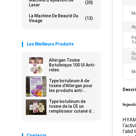
Machine D'épilation De
(20)
Laser
M
La Machine De Beauté Du
(12)
Visage
Ap
P
Tr
Les Meilleurs Produits
Qu
C
Allergan Toxine
Botulinique 100 UI Anti-
rides
Me
Type botulinum A de
toxine d'Allergan pour
Descri
les produits anti-
vieillissement de peau
Type botulinum de
Inject
toxine de la CE un
remplisseur cutané de
Botulax d'unités
HYAMEL
d'Allergan 100
l'acti
l'abd 
Contacts