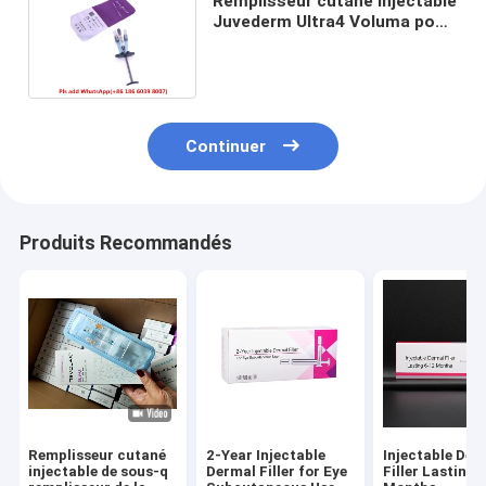
Remplisseur cutané injectable
Juvederm Ultra4 Voluma pour
des lignes de front
Continuer
Produits Recommandés
Remplisseur cutané
2-Year Injectable
Injectable Der
injectable de sous-q
Dermal Filler for Eye
Filler Lasting 