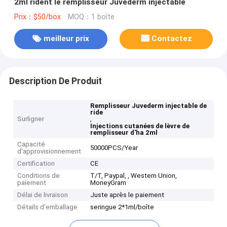
2ml rident le remplisseur Juvederm injectable
Prix：$50/box
MOQ：1 boîte
meilleur prix
Contactez
Description De Produit
Remplisseur Juvederm injectable de
ride
Surligner
,
Injections cutanées de lèvre de
remplisseur d'ha 2ml
Capacité
50000PCS/Year
d'approvisionnement
Certification
CE
Conditions de
T/T, Paypal, , Western Union,
paiement
MoneyGram
Délai de livraison
Juste après le paiement
Détails d'emballage
seringue 2*1ml/boîte