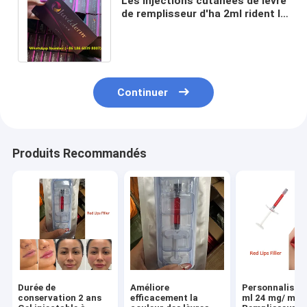
Les injections cutanées de lèvre
de remplisseur d'ha 2ml rident le
remplisseur Juvederm injectable
Continuer
Produits Recommandés
Durée de
Améliore
Personnalisati
conservation 2 ans
efficacement la
ml 24 mg/ ml