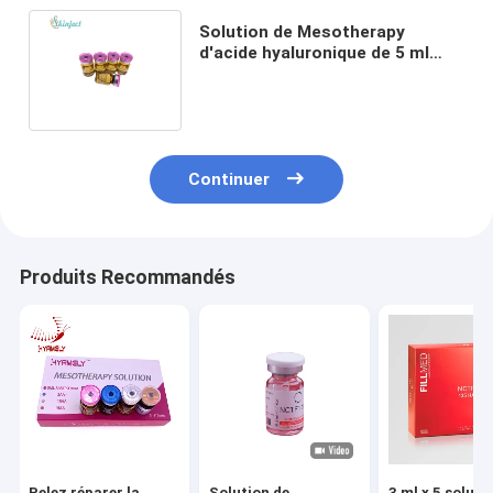
Solution de Mesotherapy
d'acide hyaluronique de 5 ml
Skinject hydratant le
remplisseur cutané
Continuer
Produits Recommandés
Pelez réparer la
Solution de
3 ml x 5 soluti