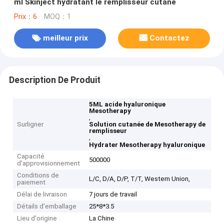
ml Skinject hydratant le remplisseur cutané
Prix：6
MOQ：1
meilleur prix
Contactez
Description De Produit
5ML acide hyaluronique
Mesotherapy
,
Surligner
Solution cutanée de Mesotherapy de
remplisseur
,
Hydrater Mesotherapy hyaluronique
Capacité
500000
d'approvisionnement
Conditions de
L/C, D/A, D/P, T/T, Western Union,
paiement
Délai de livraison
7 jours de travail
Détails d'emballage
25*8*3.5
Lieu d'origine
La Chine