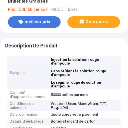
Brûler les Graisses
Prix：USD 60 per box
MOQ：1 boîte
meilleur prix
Contactez
Description De Produit
Injection la solution rouge
d'ampoule
,
Gros brûlant la solution rouge
Surligner
d'ampoule
,
Le régime rouge de solution
d'ampoule
Capacité
50000 boîtes par mois
d'approvisionnement
Conditions de
Western Union, MoneyGram, T/T,
paiement
Paypal/Ali
Délai de livraison
Juste après votre paiement
Détails d'emballage
Boîtes standard de carton