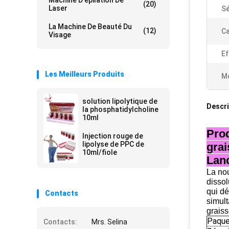
Machine D'épilation De
(20)
Laser
Sé
La Machine De Beauté Du
(12)
Ca
Visage
Ef
Les Meilleurs Produits
Me
solution lipolytique de
Descri
la phosphatidylcholine
10ml
Prod
Injection rouge de
lipolyse de PPC de
grai
10ml/fiole
Lanc
La nou
dissol
qui dé
Contacts
simult
graiss
Paqu
Contacts:
Mrs. Selina