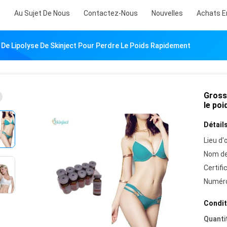
s
Au Sujet De Nous
Contactez-Nous
Nouvelles
Achats E
 De Lipolyse De Skinject Pour Perdre Le Poids Rapidement
Grosse
le po
Détails
Lieu d'o
Nom de
Certifi
Numéro
Condit
Quanti