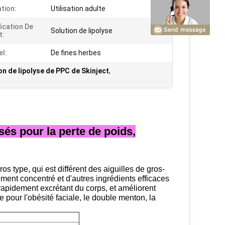
ation:
Utilisation adulte
fication De
Solution de lipolyse
t:
el:
De fines herbes
ion de lipolyse de PPC de Skinject
,
sés pour la perte de poids,
s type, qui est différent des aiguilles de gros-
ment concentré et d'autres ingrédients efficaces
 rapidement excrétant du corps, et améliorent
 pour l'obésité faciale, le double menton, la