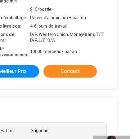
nde min:
$15/bottle
s d'emballage:
Papier d'aluminium + carton
e livraison:
4-6 jours de travail
ions de
D/P, Western Union, MoneyGram, T/T,
nt:
D/P, L/C, D/A
té
10000 morceaux par an
ovisionnement:
Meilleur Prix
Contact
vation:
Frigorifié