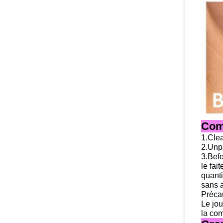
Com
1.Clea
2.Unpa
3.Befo
le fait
quanti
sans a
Précau
Le jou
la com