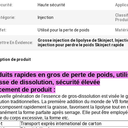
curité:
Haute sécurité
Applic
Classi
tégorie:
Injection
Produi
fet:
Utilisé pour la perte de poids
Matéri
Grosse injection de lipolyse de Skinject
,
Inject
ttre En Évidence:
injection pour perdre le poids Skinject rapide
ption de produit
uits rapides en gros de perte de poids, utili
sse de dissolution, sécurité élevée
ement de produit :
velle génération de l'essence de gros-dissolution est visée le gro
ution traditionnelles. La première addition du monde de VB forte
composent rapidement la graisse, favorisent la lipolyse tout en
anément la forme parfaite après serrage. Elle peut être employée
e du corps excessive, la forme etc.
et
Transport exprès international de carton