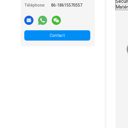
Sécur
Téléphone:
86-18615570557
Matér
Contact