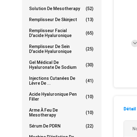
Solution De Mesotherapy
(52)
Remplisseur De Skinject
(13)
Remplisseur Facial
(65)
D'acide Hyaluronique
Remplisseur De Sein
(25)
D'acide Hyaluronique
Gel Médical De
(30)
Hyaluronate De Sodium
Injections Cutanées De
(41)
Lèvre De ...
Acide Hyaluronique Pen
(10)
Filler
Détail
Arme À Feu De
(10)
Mesotherapy
Sérum De PDRN
(22)
No