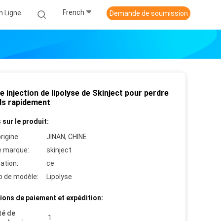
French
n Ligne
Demande de soumission
 injection de lipolyse de Skinject pour perdre
ids rapidement
 sur le produit:
rigine:
JINAN, CHINE
 marque:
skinject
cation:
ce
 de modèle:
Lipolyse
ions de paiement et expédition:
té de
1