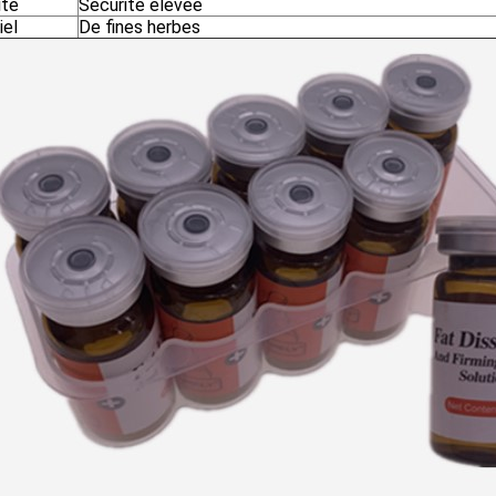
ité
Sécurité élevée
iel
De fines herbes