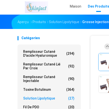
Maison
Des Produit
Aperçu
Produits
Solution Lipolytique
Grosse Injection
Catégories
Remplisseur Cutané
(294)
D'acide Hyaluronique
Remplisseur Cutané Lié
(92)
Par Croix
Remplisseur Cutané
(90)
Injectable
Toxine Botulinum
(364)
Solution Lipolytique
(27)
Fil De PDO
(20)